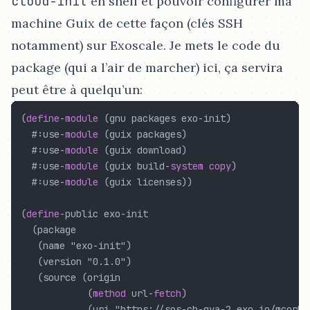
cloud-init
en shell et pouvoir configurer ma
machine Guix de cette façon (clés SSH
notamment) sur Exoscale. Je mets le code du
package (qui a l’air de marcher) ici, ça servira
peut être à quelqu’un:
(
define
-
module
 (gnu packages exo
-
init)

  #:use
-
module
 (guix packages)

  #:use
-
module
 (guix download)

  #:use
-
module
 (guix build
-
system
copy
)

  #:use
-
module
 (guix licenses))

(
define
-
public exo
-
init

  (package

   (name "exo-init")

   (version "0.1.0")

   (source (origin

            (
method
 url
-
fetch
)

            (uri "https://sos-ch-gva-2.exo.io/mcorbi