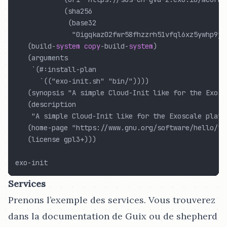
            (sha256

             (base32

              "0igqkaz02fwr58fhzzrh51vfql6xz5ywhp9j0
   (build
-
system
copy
-
build
-
system
)

   (arguments

    `(#:install
-
plan

      `(("exo-init.sh" "bin/"))))

   (synopsis "A simple Cloud-Init like for the Exosca
   (description

    "A simple Cloud-Init like for the Exoscale platfo
   (home
-
page "https://www.gnu.org/software/hello/")

   (license gpl3
+
)))

exo
-
Services
Prenons l’exemple des services. Vous trouverez
dans la documentation de Guix ou de shepherd