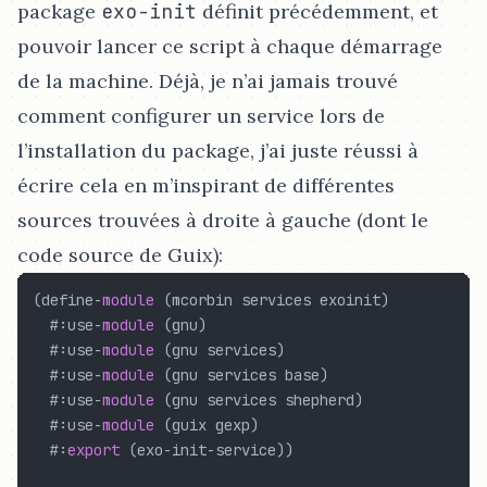
package
exo-init
définit précédemment, et
pouvoir lancer ce script à chaque démarrage
de la machine. Déjà, je n’ai jamais trouvé
comment configurer un service lors de
l’installation du package, j’ai juste réussi à
écrire cela en m’inspirant de différentes
sources trouvées à droite à gauche (dont le
code source de Guix):
(
define-
module
(
mcorbin services exoinit
)
  #:use-
module
(
gnu
)
  #:use-
module
(
gnu services
)
  #:use-
module
(
gnu services base
)
  #:use-
module
(
gnu services shepherd
)
  #:use-
module
(
guix gexp
)
  #:
export
(
exo-init-service
))