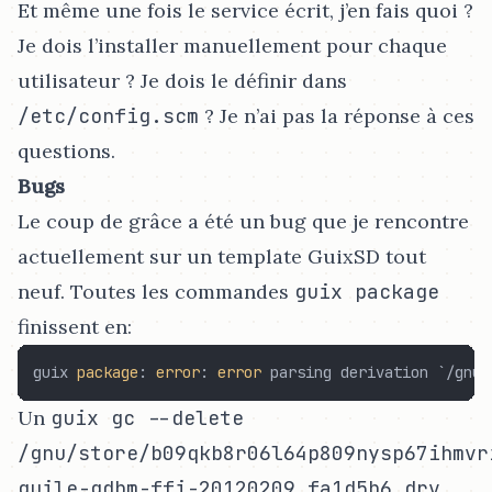
Et même une fois le service écrit, j’en fais quoi ?
Je dois l’installer manuellement pour chaque
utilisateur ? Je dois le définir dans
/etc/config.scm
? Je n’ai pas la réponse à ces
questions.
Bugs
Le coup de grâce a été un bug que je rencontre
actuellement sur un template GuixSD tout
neuf. Toutes les commandes
guix package
finissent en:
guix 
package
: 
error
: 
error
 parsing derivation `/gnu/
Un
guix gc --delete
/gnu/store/b09qkb8r06l64p809nysp67ihmvr
guile-gdbm-ffi-20120209.fa1d5b6.drv