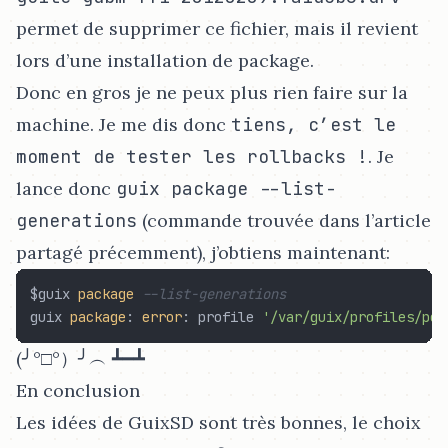
permet de supprimer ce fichier, mais il revient
lors d’une installation de package.
Donc en gros je ne peux plus rien faire sur la
machine. Je me dis donc
tiens, c’est le
moment de tester les rollbacks !
. Je
lance donc
guix package --list-
generations
(commande trouvée dans l’article
partagé précemment), j’obtiens maintenant:
$guix 
package
--list-generations
guix 
package
: 
error
: profile 
'/var/guix/profiles/per
(╯°□°）╯︵ ┻━┻
En conclusion
Les idées de GuixSD sont très bonnes, le choix