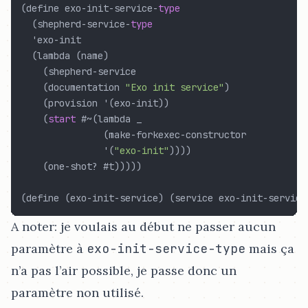
(
define exo-init-service-
type
(
shepherd-service-
type
  'exo-init

(
lambda 
(
name
)
(
shepherd-service

(
documentation 
"Exo init service"
)
(
provision '
(
exo-init
))
(
start
 #~
(
lambda _

(
make-forkexec-constructor

               '
(
"exo-init"
))))
(
one-shot? #t
)))))
(
define 
(
exo-init-service
)
(
service exo-init-service
A noter: je voulais au début ne passer aucun
paramètre à
exo-init-service-type
mais ça
n’a pas l’air possible, je passe donc un
paramètre non utilisé.