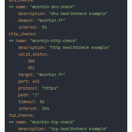
**
name:
"mcorbin-dns-check"
description:
"dns healthcheck example"
domain:
"mcorbin.fr"
interval:
5s
http_checks:
**
name:
"mcorbin-http-check"
description:
"http healthcheck example"
valid_status:
-
200
-
201
target:
"mcorbin.fr"
port:
443
protocol:
"https"
path:
"/"
timeout:
5s
interval:
10s
tcp_checks:
**
name:
"mcorbin-tcp-check"
description:
"tcp healthcheck example"