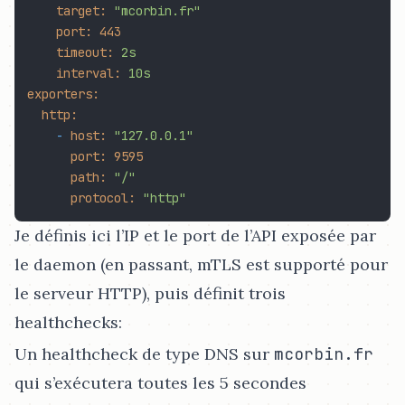
target:
"mcorbin.fr"
port:
443
timeout:
2s
interval:
10s
exporters:
http:
-
host:
"127.0.0.1"
port:
9595
path:
"/"
protocol:
"http"
Je définis ici l’IP et le port de l’API exposée par
le daemon (en passant, mTLS est supporté pour
le serveur HTTP), puis définit trois
healthchecks:
Un healthcheck de type DNS sur
mcorbin.fr
qui s’exécutera toutes les 5 secondes