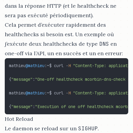
dans la réponse HTTP (et le healthcheck ne
sera pas exécuté périodiquement).
Cela permet d’exécuter rapidement des
healthchecks si besoin est. Un exemple où
j’exécute deux healthchecks de type
DNS
en
one-off via l’API, un en succès et un en erreur:
mathieu
@mathieu
:
~
$ curl 
-
H
"Content-Type: applicatio
{
"message"
:
"One-off healthcheck mcorbin-dns-check su
mathieu
@mathieu
:
~
$ curl 
-
H
"Content-Type: applicatio
{
"message"
:
"Execution of one off healthcheck mcorbin
Hot Reload
Le daemon se reload sur un
SIGHUP
.