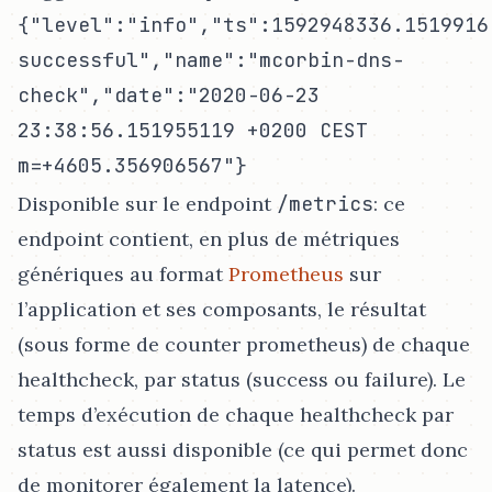
{"level":"info","ts":1592948336.1519916
successful","name":"mcorbin-dns-
check","date":"2020-06-23
23:38:56.151955119 +0200 CEST
m=+4605.356906567"}
Disponible sur le endpoint
/metrics
: ce
endpoint contient, en plus de métriques
génériques au format
Prometheus
sur
l’application et ses composants, le résultat
(sous forme de counter prometheus) de chaque
healthcheck, par status (success ou failure). Le
temps d’exécution de chaque healthcheck par
status est aussi disponible (ce qui permet donc
de monitorer également la latence).