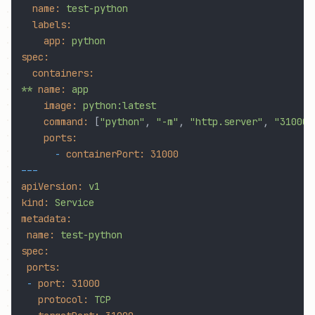
name:
test-python
labels:
app:
python
spec:
containers:
**
name:
app
image:
python:latest
command:
 [
"python"
, 
"-m"
, 
"http.server"
, 
"31000"
ports:
-
containerPort:
31000
---
apiVersion:
v1
kind:
Service
metadata:
name:
test-python
spec:
ports:
-
port:
31000
protocol:
TCP