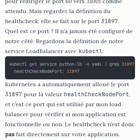
pour rediriger le port 80 vers 31001 comme
attendu. Mais regardez la définition du
healthcheck: elle se fait sur le port
31897
.
Quel est ce port ? Il n’a jamais été configuré de
notre côté. Regardons la définition de notre
service LoadBalancer avec
kubectl
:
kubectl 
get
 service python-lb -o yaml | grep 
31897
  healthCheckNodePort: 
31897
Kubernetes a automatiquement alloué le port
31897
pour la valeur
healthCheckNodePort
,
et c’est ce port qui est utilisé par mon load
balancer pour vérifier si mon application est
fonctionnelle ou non. Le healthcheck n’est donc
pas
fait directement sur votre application.