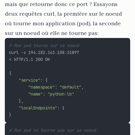
mais que retourne donc ce port ? Essayons
deux requêtes curl, la première sur le noeud
où tourne mon application (pod), la seconde
sur un noeud où elle ne tourne pas:
# Mon pod tourne sur ce noeud
curl -v 194.182.163.108:31897

< HTTP/1.1 200 OK

{

"service"
: {

"namespace"
: 
"default"
,

"name"
: 
"python-lb"
    },

"localEndpoints"
: 1

# Mon pod ne tourne pas sur ce noeud