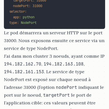
targetPort:
31000
nodePort:
31000
selector:
app:
python
type:
NodePort
Le pod démarrera un serveur HTTP sur le port
31000. Nous exposons ensuite ce service via un
service de type NodePort.
J’ai dans mon cluster 3 noeuds, ayant comme IP
194.182.162.70
,
194.182.163.108
,
194.182.161.153
. Le service de type
NodePort est exposé sur chaque noeud à
l’adresse 31000 (l’option
nodePort
indiquant le
port sur le noeud,
targetPort
le port de
l’application cible: ces valeurs peuvent être