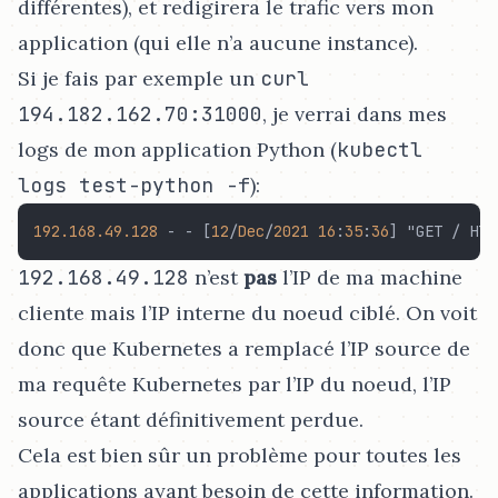
différentes), et redigirera le trafic vers mon
application (qui elle n’a aucune instance).
Si je fais par exemple un
curl
194.182.162.70:31000
, je verrai dans mes
logs de mon application Python (
kubectl
logs test-python -f
):
192.168
.49
.128
-
-
 [
12
/
Dec
/
2021
16
:
35
:
36
] "GET / HTT
192.168.49.128
n’est
pas
l’IP de ma machine
cliente mais l’IP interne du noeud ciblé. On voit
donc que Kubernetes a remplacé l’IP source de
ma requête Kubernetes par l’IP du noeud, l’IP
source étant définitivement perdue.
Cela est bien sûr un problème pour toutes les
applications ayant besoin de cette information.