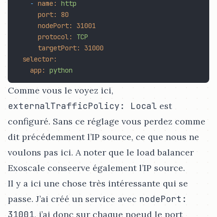
-
name:
http
port:
80
nodePort:
31001
protocol:
TCP
targetPort:
31000
selector:
app:
python
Comme vous le voyez ici,
externalTrafficPolicy: Local
est
configuré. Sans ce réglage vous perdez comme
dit précédemment l’IP source, ce que nous ne
voulons pas ici. A noter que le load balancer
Exoscale conseerve également l’IP source.
Il y a ici une chose très intéressante qui se
passe. J’ai créé un service avec
nodePort:
31001
, j’ai donc sur chaque noeud le port