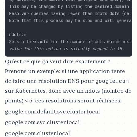
This may be changed by listing the desired domain se
Resolver queries having fewer than ndots dots (defau
Note that this process may be slow and will generate
ndots:n

Sets a threshold for the number of dots which must a
Qu’est ce que ça veut dire exactement ?
Prenons un exemple: si une application tente
de faire une résolution DNS pour
google.com
sur Kubernetes, donc avec un ndots (nombre de
points) < 5, ces resolutions seront réalisées:
google.com.default.svc.cluster.local
google.com.svc.cluster.local
google.com.cluster.local