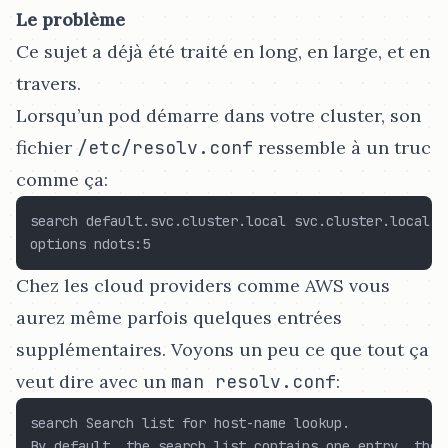
Le problème
Ce sujet a déjà été traité en long, en large, et en
travers.
Lorsqu’un pod démarre dans votre cluster, son
fichier
/etc/resolv.conf
ressemble à un truc
comme ça:
search default.svc.cluster.local svc.cluster.local cl
Chez les cloud providers comme AWS vous
aurez même parfois quelques entrées
supplémentaires. Voyons un peu ce que tout ça
veut dire avec un
man resolv.conf
:
search Search list for host-name lookup.

By default, the search list contains one entry, the 