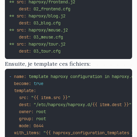
**
src:
haproxy/frontend.j2
dest:
02_frontend.cfg
**
src:
haproxy/blog.j2
dest:
03_blog.cfg
**
src:
haproxy/meuse.j2
dest:
03_meuse.cfg
**
src:
haproxy/tour.j2
dest:
03_tour.cfg
Ensuite, je template ces fichiers:
-
name:
template
haproxy
configuration
in
haproxy.d
become:
true
template:
src:
"
{{ item.src }}
"
dest:
"/etc/haproxy/haproxy.d/
{{ item.dest }}
"
owner:
root
group:
root
mode:
0644
with_items:
"
{{ haproxy_configuration_templates }}