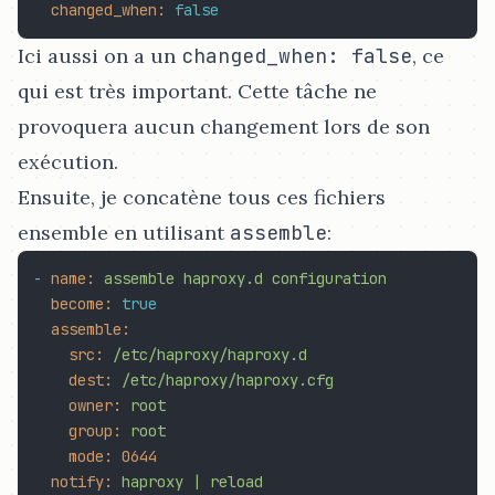
changed_when:
false
Ici aussi on a un
changed_when: false
, ce
qui est très important. Cette tâche ne
provoquera aucun changement lors de son
exécution.
Ensuite, je concatène tous ces fichiers
ensemble en utilisant
assemble
:
-
name:
assemble
haproxy.d
configuration
become:
true
assemble:
src:
/etc/haproxy/haproxy.d
dest:
/etc/haproxy/haproxy.cfg
owner:
root
group:
root
mode:
0644
notify:
haproxy
|
reload