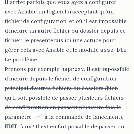
Il arrive parfois que vous ayez à configurer
avec Ansible un logiciel n’acceptant qu’un
fichier de configuration, et où il est impossible
d’inclure un autre fichier ou dossier depuis ce
fichier. Je présenterais ici une astuce pour
gérer cela avec Ansible et le module
assemble
.
Le problème
Prenons par exemple
haproxy
.
Il est impossible
d’inclure depuis le fichier de configuration
principal d’autres fichiers ou dossiers (bien
qu’il soit possible de passer plusieurs fichiers
de configuration en passant plusieurs fois le
paramètre
-f`
à la commande de lancement).
EDIT
: faux ! Il est en fait possible de passer un