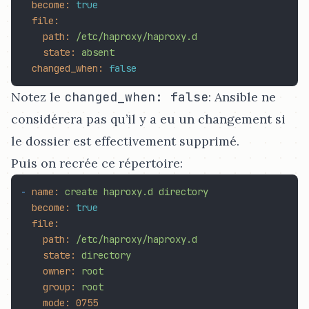
become:
true
file:
path:
/etc/haproxy/haproxy.d
state:
absent
changed_when:
false
Notez le
changed_when: false
: Ansible ne
considérera pas qu’il y a eu un changement si
le dossier est effectivement supprimé.
Puis on recrée ce répertoire:
-
name:
create
haproxy.d
directory
become:
true
file:
path:
/etc/haproxy/haproxy.d
state:
directory
owner:
root
group:
root
mode:
0755